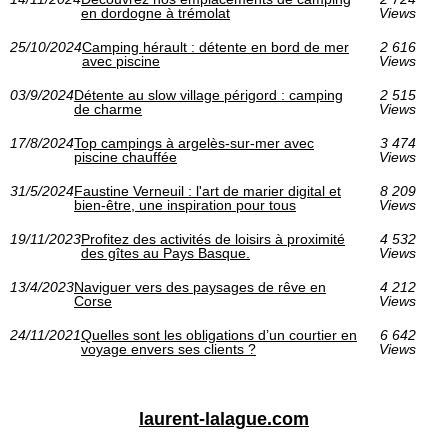
en dordogne à trémolat
Views
25/10/2024
Camping hérault : détente en bord de mer
2 616
avec piscine
Views
03/9/2024
Détente au slow village périgord : camping
2 515
de charme
Views
17/8/2024
Top campings à argelès-sur-mer avec
3 474
piscine chauffée
Views
31/5/2024
Faustine Verneuil : l'art de marier digital et
8 209
bien-être, une inspiration pour tous
Views
19/11/2023
Profitez des activités de loisirs à proximité
4 532
des gîtes au Pays Basque.
Views
13/4/2023
Naviguer vers des paysages de rêve en
4 212
Corse
Views
24/11/2021
Quelles sont les obligations d’un courtier en
6 642
voyage envers ses clients ?
Views
laurent-lalague.com