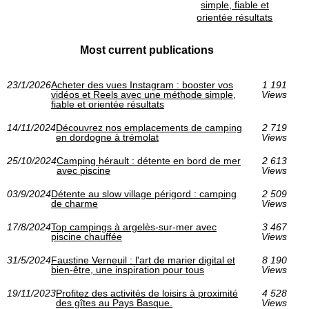
simple, fiable et
orientée résultats
Most current publications
23/1/2026
Acheter des vues Instagram : booster vos
1 191
vidéos et Reels avec une méthode simple,
Views
fiable et orientée résultats
14/11/2024
Découvrez nos emplacements de camping
2 719
en dordogne à trémolat
Views
25/10/2024
Camping hérault : détente en bord de mer
2 613
avec piscine
Views
03/9/2024
Détente au slow village périgord : camping
2 509
de charme
Views
17/8/2024
Top campings à argelès-sur-mer avec
3 467
piscine chauffée
Views
31/5/2024
Faustine Verneuil : l'art de marier digital et
8 190
bien-être, une inspiration pour tous
Views
19/11/2023
Profitez des activités de loisirs à proximité
4 528
des gîtes au Pays Basque.
Views