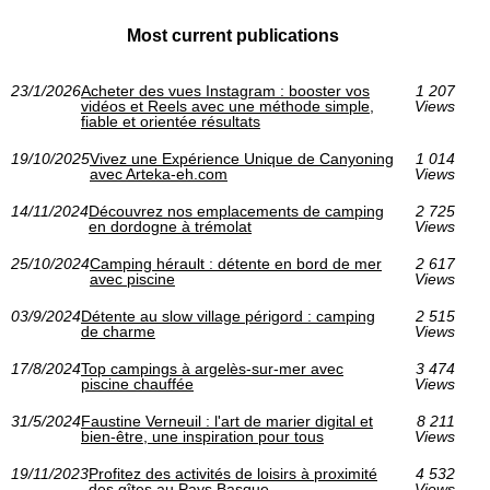
Most current publications
23/1/2026
Acheter des vues Instagram : booster vos
1 207
vidéos et Reels avec une méthode simple,
Views
fiable et orientée résultats
19/10/2025
Vivez une Expérience Unique de Canyoning
1 014
avec Arteka-eh.com
Views
14/11/2024
Découvrez nos emplacements de camping
2 725
en dordogne à trémolat
Views
25/10/2024
Camping hérault : détente en bord de mer
2 617
avec piscine
Views
03/9/2024
Détente au slow village périgord : camping
2 515
de charme
Views
17/8/2024
Top campings à argelès-sur-mer avec
3 474
piscine chauffée
Views
31/5/2024
Faustine Verneuil : l'art de marier digital et
8 211
bien-être, une inspiration pour tous
Views
19/11/2023
Profitez des activités de loisirs à proximité
4 532
des gîtes au Pays Basque.
Views