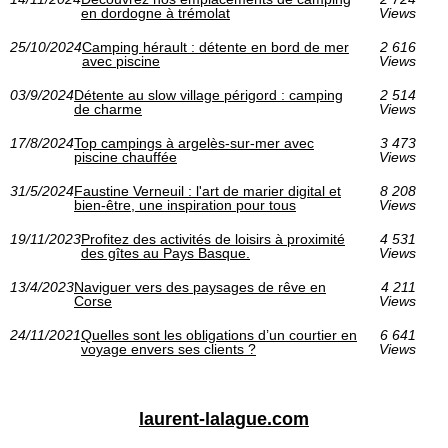
en dordogne à trémolat
Views
25/10/2024
Camping hérault : détente en bord de mer
2 616
avec piscine
Views
03/9/2024
Détente au slow village périgord : camping
2 514
de charme
Views
17/8/2024
Top campings à argelès-sur-mer avec
3 473
piscine chauffée
Views
31/5/2024
Faustine Verneuil : l'art de marier digital et
8 208
bien-être, une inspiration pour tous
Views
19/11/2023
Profitez des activités de loisirs à proximité
4 531
des gîtes au Pays Basque.
Views
13/4/2023
Naviguer vers des paysages de rêve en
4 211
Corse
Views
24/11/2021
Quelles sont les obligations d’un courtier en
6 641
voyage envers ses clients ?
Views
laurent-lalague.com