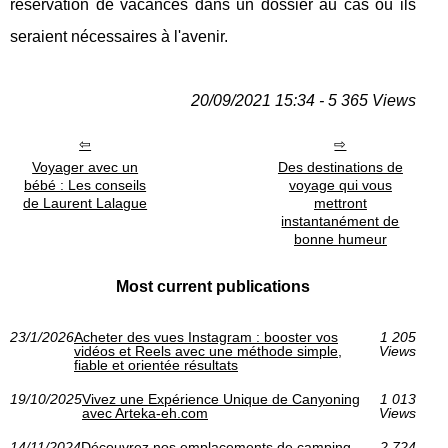
réservation de vacances dans un dossier au cas où ils
seraient nécessaires à l'avenir.
20/09/2021 15:34 - 5 365 Views
Voyager avec un
Des destinations de
bébé : Les conseils
voyage qui vous
de Laurent Lalague
mettront
instantanément de
bonne humeur
Most current publications
23/1/2026
Acheter des vues Instagram : booster vos
1 205
vidéos et Reels avec une méthode simple,
Views
fiable et orientée résultats
19/10/2025
Vivez une Expérience Unique de Canyoning
1 013
avec Arteka-eh.com
Views
14/11/2024
Découvrez nos emplacements de camping
2 724